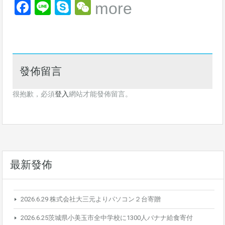
Facebook
Line
Skype
WeChat
more
發佈留言
很抱歉，必須
登入
網站才能發佈留言。
最新發佈
2026.6.29 株式会社大三元よりパソコン２台寄贈
2026.6.25茨城県小美玉市全中学校に1300人バナナ給食寄付